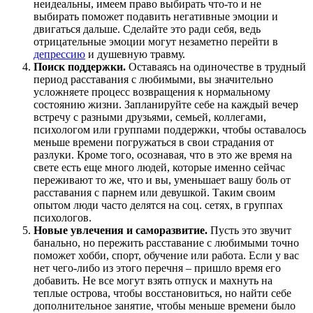
неидеальны, имеем право выбирать что-то и не
выбирать поможет подавить негативные эмоции и
двигаться дальше. Сделайте это ради себя, ведь
отрицательные эмоции могут незаметно перейти в
депрессию
и душевную травму.
Поиск поддержки.
Оставаясь на одиночестве в трудный
период расставания с любимыми, вы значительно
усложняете процесс возвращения к нормальному
состоянию жизни. Запланируйте себе на каждый вечер
встречу с разными друзьями, семьей, коллегами,
психологом или группами поддержки, чтобы оставалось
меньше времени погружаться в свои страдания от
разлуки. Кроме того, осознавая, что в это же время на
свете есть еще много людей, которые именно сейчас
переживают то же, что и вы, уменьшает вашу боль от
расставания с парнем или девушкой. Таким своим
опытом люди часто делятся на соц. сетях, в группах
психологов.
Новые увлечения и саморазвитие.
Пусть это звучит
банально, но пережить расставание с любимыми точно
поможет хобби, спорт, обучение или работа. Если у вас
нет чего-либо из этого перечня – пришло время его
добавить. Не все могут взять отпуск и махнуть на
теплые острова, чтобы восстановиться, но найти себе
дополнительное занятие, чтобы меньше времени было