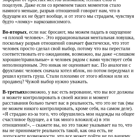
поцелуев. Даже если со временем таких моментов стало
намного меньше, разрыв отношений говорит нам, что в
будущем их не будет вообще, и от этого мы страдаем, чувствуя
будто «ломку» наркозависимого.
Во-вторых
, если нас бросают, мы можем падать в ощущение
«я плохой человек». Это иррациональная ментальная ловушка,
поскольку разрыв отношений означает фактически, что этот
человек просто сделал свой выбор, потому что вы перестали
соответствовать его ожиданиям, возможно, вы даже «слишком
хорошие/правильные» и человек рядом с вами чувствует себя
неполноценным. Это никак не оценивает вас. По аналогии с
фруктами: человек сначала хотел яблок, но потом передумал и
решил купить груш. Стали плохими от этого яблоки или их
продавец? Чужой выбор нужно уважать.
В-третьих
возможно, у вас есть верование, что вы все должны
и можете контролировать в своей жизни и момент
расставания больно тычет вас в реальность, что это не так (мы
не можем никого контролировать, кроме себя, на самом деле).
«Я страдаю из-за того, что обрушились мои надежды на общее
счастливое будущее, а я так много вложил(-а) в эти
отношения!», – скажете вы, но это также указывает на то, что
вы не принимаете реальность такой, как она есть, не
допускаете возможности, что все может пойти не по вашему