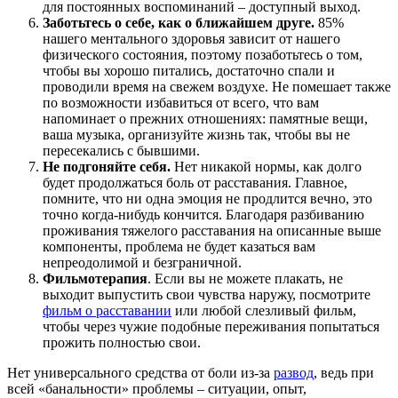
для постоянных воспоминаний – доступный выход.
Заботьтесь о себе, как о ближайшем друге.
85%
нашего ментального здоровья зависит от нашего
физического состояния, поэтому позаботьтесь о том,
чтобы вы хорошо питались, достаточно спали и
проводили время на свежем воздухе. Не помешает также
по возможности избавиться от всего, что вам
напоминает о прежних отношениях: памятные вещи,
ваша музыка, организуйте жизнь так, чтобы вы не
пересекались с бывшими.
Не подгоняйте себя.
Нет никакой нормы, как долго
будет продолжаться боль от расставания. Главное,
помните, что ни одна эмоция не продлится вечно, это
точно когда-нибудь кончится. Благодаря разбиванию
проживания тяжелого расставания на описанные выше
компоненты, проблема не будет казаться вам
непреодолимой и безграничной.
Фильмотерапия
. Если вы не можете плакать, не
выходит выпустить свои чувства наружу, посмотрите
фильм о расставании
или любой слезливый фильм,
чтобы через чужие подобные переживания попытаться
прожить полностью свои.
Нет универсального средства от боли из-за
развод
, ведь при
всей «банальности» проблемы – ситуации, опыт,