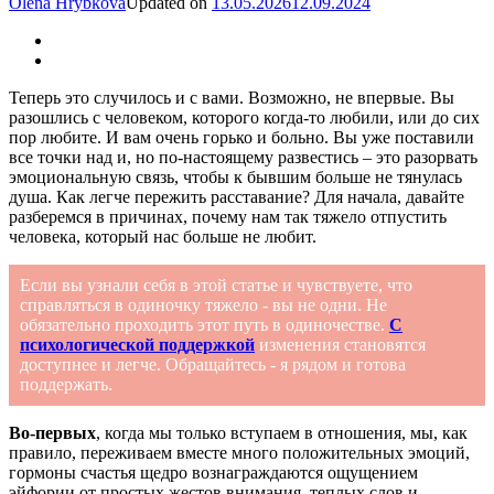
Olena Hrybkova
Updated on
13.05.2026
12.09.2024
Теперь это случилось и с вами. Возможно, не впервые. Вы
разошлись с человеком, которого когда-то любили, или до сих
пор любите. И вам очень горько и больно. Вы уже поставили
все точки над и, но по-настоящему развестись – это разорвать
эмоциональную связь, чтобы к бывшим больше не тянулась
душа. Как легче пережить расставание? Для начала, давайте
разберемся в причинах, почему нам так тяжело отпустить
человека, который нас больше не любит.
Если вы узнали себя в этой статье и чувствуете, что
справляться в одиночку тяжело - вы не одни. Не
обязательно проходить этот путь в одиночестве.
С
психологической поддержкой
изменения становятся
доступнее и легче. Обращайтесь - я рядом и готова
поддержать.
Во-первых
, когда мы только вступаем в отношения, мы, как
правило, переживаем вместе много положительных эмоций,
гормоны счастья щедро вознаграждаются ощущением
эйфории от простых жестов внимания, теплых слов и