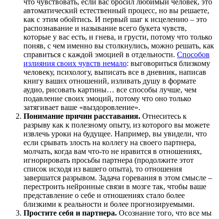
что чувствовать, если вас бросил любимый человек, это
автоматический естественный процесс, но вы решаете,
как с этим обойтись. И первый шаг к исцелению – это
распознавание и называние всего букета чувств,
которые у вас есть, и гнева, и грусти, потому что только
поняв, с чем именно вы столкнулись, можно решать, как
справиться с каждой эмоцией в отдельности.
Способов
излияния своих чувств немало
: выговориться близкому
человеку, психологу, выписать все в дневник, написав
книгу ваших отношений, изливать душу в формате
аудио, рисовать картины… все способы лучше, чем
подавление своих эмоций, потому что оно только
затягивает ваше «выздоровление».
Понимание причин расставания.
Отнеситесь к
разрыву как к полезному опыту, из которого вы можете
извлечь уроки на будущее. Например, вы увидели, что
если срывать злость на коллегу на своего партнера,
молчать, когда вам что-то не нравится в отношениях,
игнорировать просьбы партнера (продолжите этот
список исходя из вашего опыта), то отношения
завершатся разрывом. Задача горевания в этом смысле –
перестроить нейронные связи в мозге так, чтобы ваше
представление о себе и отношениях стало более
близкими к реальности и более прогнозируемыми.
Простите себя и партнера.
Осознание того, что все мы