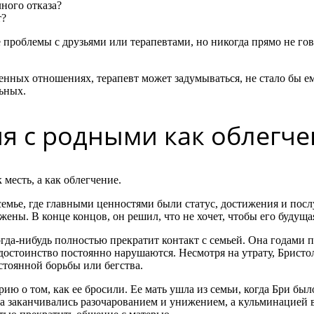
ного отказа?
т?
проблемы с друзьями или терапевтами, но никогда прямо не гов
ненных отношениях, терапевт может задумываться, не стало бы ем
ьных.
я с родными как облегч
месть, а как облегчение.
 семье, где главными ценностями были статус, достижения и пос
ены. В конце концов, он решил, что не хочет, чтобы его будуща
когда-нибудь полностью прекратит контакт с семьей. Она годами п
 достоинство постоянно нарушаются. Несмотря на утрату, Брист
стоянной борьбы или бегства.
ю о том, как ее бросили. Ее мать ушла из семьи, когда Бри было
а заканчивались разочарованием и унижением, а кульминацией 