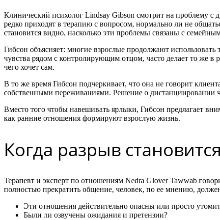
Клинический психолог Lindsay Gibson смотрит на проблему с 
редко приходят в терапию с вопросом, нормально ли не общатьс
становится видно, насколько эти проблемы связаны с семейны
Гибсон объясняет: многие взрослые продолжают использовать 
чувства рядом с контролирующим отцом, часто делает то же в 
чего хочет сам.
В то же время Гибсон подчеркивает, что она не говорит клиент
собственными переживаниями. Решение о дистанциировании ч
Вместо того чтобы навешивать ярлыки, Гибсон предлагает вним
как ранние отношения формируют взрослую жизнь.
Когда разрыв становитс
Терапевт и эксперт по отношениям Nedra Glover Tawwab говори
полностью прекратить общение, человек, по ее мнению, должен
Эти отношения действительно опасны или просто утоми
Были ли озвучены ожидания и претензии?