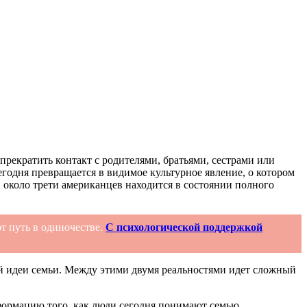
рекратить контакт с родителями, братьями, сестрами или
егодня превращается в видимое культурное явление, о котором
, около трети американцев находится в состоянии полного
от путь в одиночестве.
С психологической поддержкой
мой идеи семьи. Между этими двумя реальностями идет сложный
формацию того, как люди сегодня понимают семью.