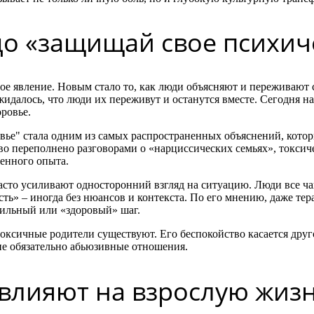
до «защищай свое психич
новое явление. Новым стало то, как люди объясняют и пережива
идалось, что люди их переживут и останутся вместе. Сегодня на
ровье.
вье" стала одним из самых распространенных объяснений, которы
во переполнено разговорами о «нарциссических семьях», токси
енного опыта.
 часто усиливают односторонний взгляд на ситуацию. Люди все
сть» – иногда без нюансов и контекста. По его мнению, даже т
вильный или «здоровый» шаг.
ксичные родители существуют. Его беспокойство касается другог
не обязательно абьюзивные отношения.
влияют на взрослую жиз