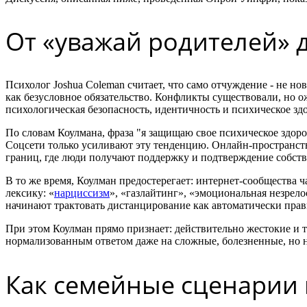
От «уважай родителей» 
Психолог Joshua Coleman считает, что само отчуждение - не 
как безусловное обязательство. Конфликты существовали, но ож
психологическая безопасность, идентичность и психическое здо
По словам Коулмана, фраза "я защищаю свое психическое здоро
Соцсети только усиливают эту тенденцию. Онлайн-пространст
границ, где люди получают поддержку и подтверждение собств
В то же время, Коулман предостерегает: интернет-сообщества
лексику: «
нарциссизм
», «газлайтинг», «эмоциональная незрело
начинают трактовать дистанцирование как автоматически пра
При этом Коулман прямо признает: действительно жестокие и то
нормализованным ответом даже на сложные, болезненные, но 
Как семейные сценарии 