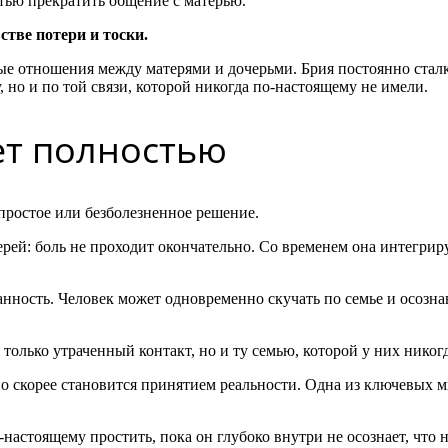
тью прекратить общение с матерью.
стве потери и тоски.
лые отношения между матерями и дочерьми. Брия постоянно сталк
 но и по той связи, которой никогда по-настоящему не имели.
ет полностью
 простое или безболезненное решение.
рей: боль не проходит окончательно. Со временем она интегрир
анность. Человек может одновременно скучать по семье и осозн
только утраченный контакт, но и ту семью, которой у них никогд
о скорее становится принятием реальности. Одна из ключевых м
настоящему простить, пока он глубоко внутри не осознает, что н