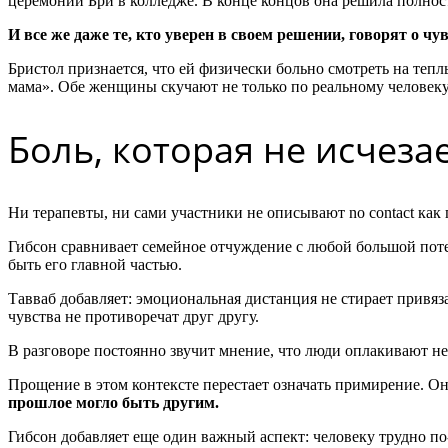
церемонии Бри в колледже. В конце концов она решила полнос
И все же даже те, кто уверен в своем решении, говорят о чув
Бристол признается, что ей физически больно смотреть на теп
мама». Обе женщины скучают не только по реальному человеку,
Боль, которая не исчеза
Ни терапевты, ни сами участники не описывают no contact как
Гибсон сравнивает семейное отчуждение с любой большой поте
быть его главной частью.
Тавваб добавляет: эмоциональная дистанция не стирает привяз
чувства не противоречат друг другу.
В разговоре постоянно звучит мнение, что люди оплакивают не 
Прощение в этом контексте перестает означать примирение. Он
прошлое могло быть другим.
Гибсон добавляет еще один важный аспект: человеку трудно по-