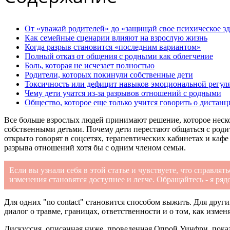
От «уважай родителей» до «защищай свое психическое з
Как семейные сценарии влияют на взрослую жизнь
Когда разрыв становится «последним вариантом»
Полный отказ от общения с родными как облегчение
Боль, которая не исчезает полностью
Родители, которых покинули собственные дети
Токсичность или дефицит навыков эмоциональной регул
Чему дети учатся из-за разрывов отношений с родными
Общество, которое еще только учится говорить о дистан
Все больше взрослых людей принимают решение, которое неско
собственными детьми. Почему дети перестают общаться с родит
открыто говорят в соцсетях, терапевтических кабинетах и каф
разрыва отношений хотя бы с одним членом семьи.
Если вы узнали себя в этой статье и чувствуете, что справлят
изменения становятся доступнее и легче. Обращайтесь - я ряд
Для одних "no contact" становится способом выжить. Для друг
диалог о травме, границах, ответственности и о том, как изме
Дискуссия, описанная ниже, проведенная Опрой Уинфри, показ