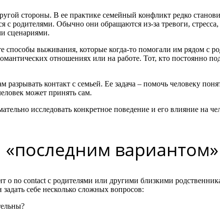
другой стороны. В ее практике семейный конфликт редко стано
я с родителями. Обычно они обращаются из-за тревоги, стресса,
ми сценариями.
те способы выживания, которые когда-то помогали им рядом с ро
романтических отношениях или на работе. Тот, кто постоянно по
ам разрывать контакт с семьей. Ее задача – помочь человеку пон
еловек может принять сам.
ательно исследовать конкретное поведение и его влияние на чел
я «последним вариантом»
т о no contact с родителями или другими близкими родственника
 задать себе несколько сложных вопросов:
тельны?