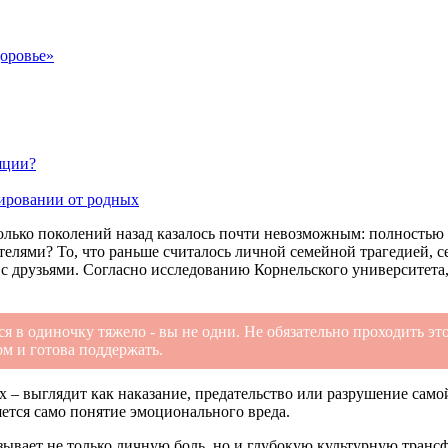
доровье»
яции?
цировании от родных
лько поколений назад казалось почти невозможным: полностью п
елями? То, что раньше считалось личной семейной трагедией, с
е с друзьями. Согласно исследованию Корнельского университета
ься в одиночку тяжело - вы не одни. Не обязательно проходить эт
ом и готова поддержать.
их – выглядит как наказание, предательство или разрушение са
няется само понятие эмоционального вреда.
ывает не только личную боль, но и глубокую культурную транс